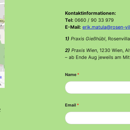
Kontaktinformationen:
Tel:
0660 / 90 33 979
E-Mail:
erik.matula@rosen-vil
1)
Praxis Gießhübl
, Rosenvil
2)
Praxis Wien
, 1230 Wien, A
– ab Ende Aug jeweils am Mi
Name
*
p
s.
Email
*
2