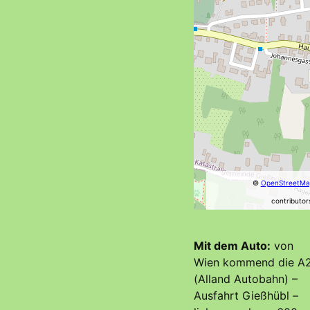
©
OpenStreetMa
contributor
Mit dem Auto:
von
Wien kommend die A
(Alland Autobahn) –
Ausfahrt Gießhübl –