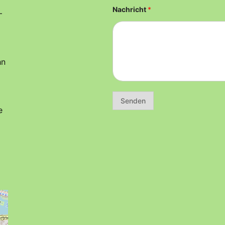
Nachricht
*
–
hn
Senden
e