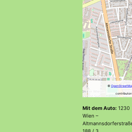
©
OpenStreetMa
contributor
Mit dem Auto:
1230
Wien –
Altmannsdorferstraß
188 / 3