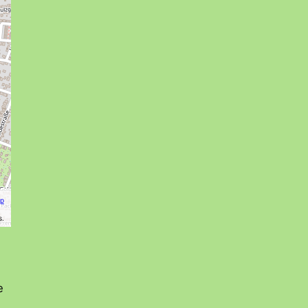
p
s.
e