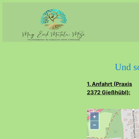
Direkt
zum
Inhalt
wechseln
Und s
1. Anfahrt (Praxis
2372 Gießhübl):
+
−