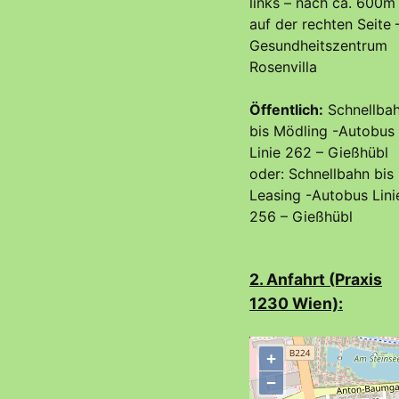
links – nach ca. 600m
auf der rechten Seite 
Gesundheitszentrum
Rosenvilla
Öffentlich:
Schnellba
bis Mödling -Autobus
Linie 262 – Gießhübl
oder: Schnellbahn bis
Leasing -Autobus Lini
256 – Gießhübl
2. Anfahrt (Praxis
1230 Wien):
+
−