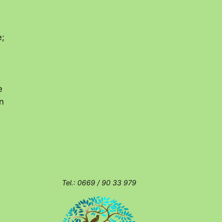
e;
e
on
Tel.: 0669 / 90 33 979