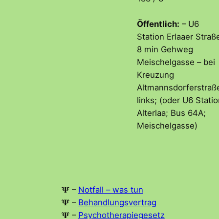
Öffentlich:
– U6
Station Erlaaer Straß
8 min Gehweg
Meischelgasse – bei
Kreuzung
Altmannsdorferstraß
links; (oder U6 Stati
Alterlaa; Bus 64A;
Meischelgasse)
𝚿 –
Notfall – was tun
𝚿 –
Behandlungsvertrag
𝚿 –
Psychotherapiegesetz